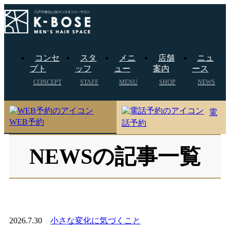
コンセ
スタ
メニ
店舗
ニュ
プト
ッフ
ュー
案内
ース
CONCEPT
STAFF
MENU
SHOP
NEWS
電
WEB予約
話予約
NEWSの記事一覧
2026.7.30
小さな変化に気づくこと