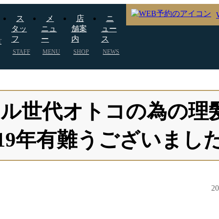
ス
メ
店
ニ
タッ
ニュ
舗案
ュー
フ
ー
内
ス
T
STAFF
MENU
SHOP
NEWS
ドル世代オトコの為の理髪店
019年有難うございまし
2