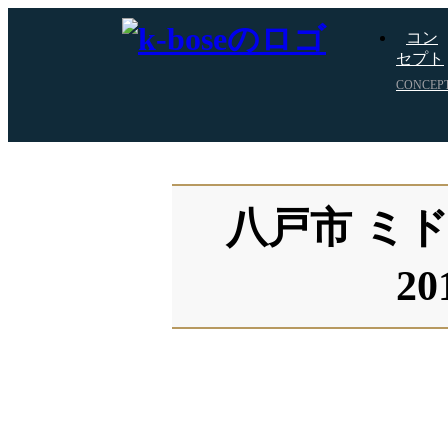
コン
セプト
CONCEP
八戸市 ミ
2