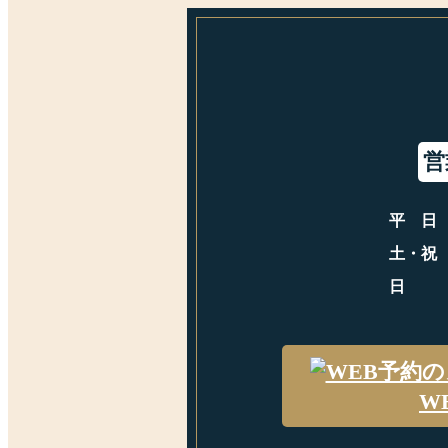
営
平日
土・祝
日
W