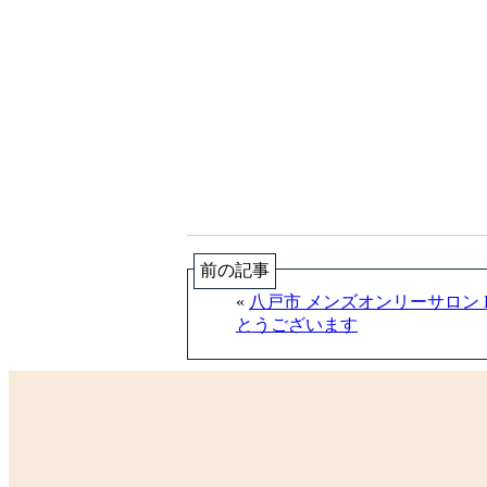
前の記事
«
八戸市 メンズオンリーサロン K
とうございます