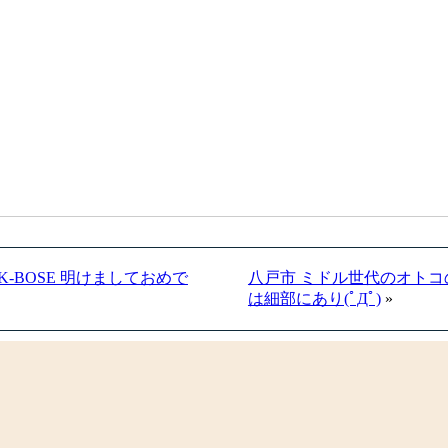
-BOSE 明けましておめで
八戸市 ミドル世代のオトコの
は細部にあり(ﾟДﾟ)
»